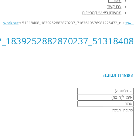
מאמרים
צרו קשר
מחשבון ביצועי קמפיינים
ראשי
»
51318408_1839252882870237_7163619576981225472_n
»
workout
51318408_1839252882870237_7163619576981225472_N
השארת תגובה