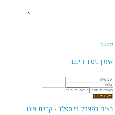
מתי עשיתם משהו טוב בשביל עצמכם?
כ
בניהולו של רועי אטל
חייגו אליי
אימון ניסיון חינם!
השאירו פרטים ואחזור אליכם בהקדם >>
הערות (לא חובה)
שלח פרטים
רצים בפארק רייספלד - קריית אונו