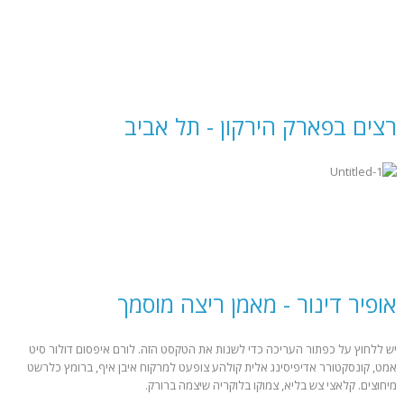
ימים ראשון ורביעי.
בשעות הבוקר ו/או שעות הערב
רצים בפארק הירקון - תל אביב
ימים שני וחמישי.
בשעות הבוקר
אופיר דינור - מאמן ריצה מוסמך
יש ללחוץ על כפתור העריכה כדי לשנות את הטקסט הזה. לורם איפסום דולור סיט
אמט, קונסקטורר אדיפיסינג אלית קולהע צופעט למרקוח איבן איף, ברומץ כלרשט
מיחוצים. קלאצי צש בליא, צמוקו בלוקריה שיצמה ברורק.