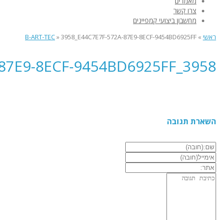
מאמרים
צרו קשר
מחשבון ביצועי קמפיינים
ראשי
»
3958_E44C7E7F-572A-87E9-8ECF-9454BD6925FF
»
B-ART-TEC
3958_E44C7E7F-572A-87E9-8ECF-9454BD6925FF
השארת תגובה