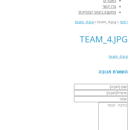
מאמרים
צרו קשר
מחשבון ביצועי קמפיינים
ראשי
»
team_4.jpg
»
team_4.jpg
TEAM_4.JPG
team_4.jpg
השארת תגובה