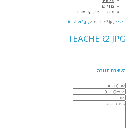
מאמרים
צרו קשר
מחשבון ביצועי קמפיינים
ראשי
»
teacher2.jpg
»
teacher2.jpg
TEACHER2.JPG
השארת תגובה