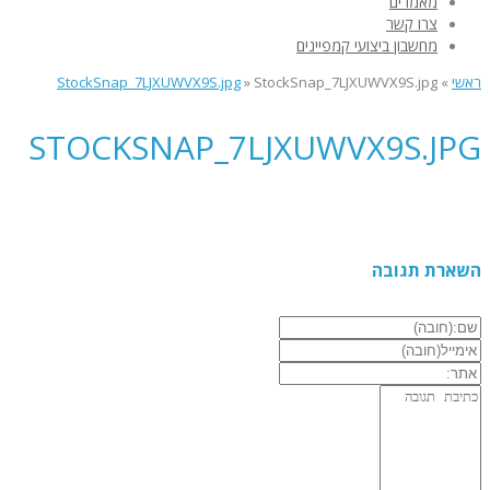
מאמרים
צרו קשר
מחשבון ביצועי קמפיינים
ראשי
»
StockSnap_7LJXUWVX9S.jpg
»
StockSnap_7LJXUWVX9S.jpg
STOCKSNAP_7LJXUWVX9S.JPG
השארת תגובה