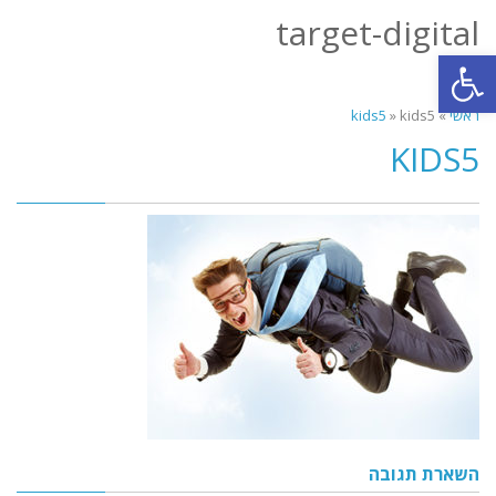
target-digital
תפריט
פתח סרגל נגישות
ראשי
»
kids5
»
kids5
KIDS5
השארת תגובה