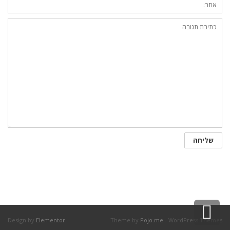
גלילה
Design by
Elementor
Theme by
Pojo.me
- WordPress Themes
לראש