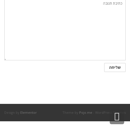
גלילה
Design by
Elementor
Theme by
Pojo.me
- WordPress Themes
לראש