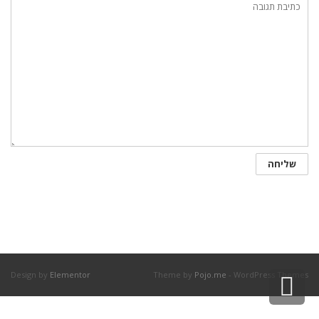
גלילה
Design by
Elementor
Theme by
Pojo.me
- WordPress Themes
לראש