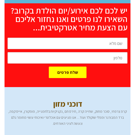
יש לכם לכם אירוע/יום הולדת בקרוב?
השאירו לנו פרטים ואנו נחזור אליכם
עם הצעת מחיר אטרקטיבית...
שם
מלא
טלפון
שלח פרטים
דוכני מזון
קרפ צרפתי, סוכר מתוק, שתייה קרה ,תירס חם ,נקניקיות בלחמנייה, פופקורן, אייס קפה,
ברד המבורגר ומפלי שוקולד ועוד... אנו מגיעים עם אוכל טרי ואיכותי עשוי מחומר גלם
ונעשה לעיני האורחים.